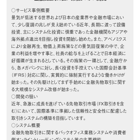
○サービス事例概要
景気が低迷する世界および日本の産業界や金融市場におい
て、少し復調の兆しが見え始めている近年、長期に渡って設備
投資、主にシステム化投資に慎重であった金融機関もアジアや
海外拠点進出を目指し投資を開始し始めた。また、アベノミクス
により金融再生、物価上昇施策などの景気回復策の中で、企
業の利益を増やす事と、社員の給与を上げることで日本経済に
好循環が生まれるとしている。その施策の一環として、金融庁か
ら、各メガバンクに対し、長く投資を手控えていた国際会計基準
（ＩＦＲＳ）対応に関し、実質的に強制実行するような働きかけが
始まった。その先駆けとしてまず手始めに金融先物取引に関す
る大規模なシステム改修が始まった。
○開発の狙い
近年、急激に成長を遂げている先物取引市場（FX取引きを含
む）において、国際基準に準拠した信頼性と安全性に配慮した
取引きシステムの構築を目指しています。
○システム概要
金融先物取引きに関するバックオフィス業務システムや消費者
側オンライントレーディングシステム等の主要機能。