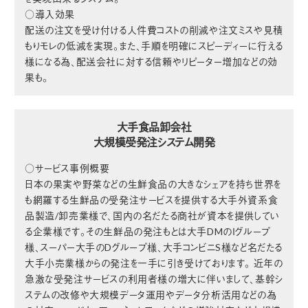
○導入効果
配送の注文を受け付ける人件費コストの削減や注文ミスや見積
もりモレの低減を実現。また、手順を明確にスピーディーに行える
様になる為、配送会社に対する信頼やリピーター増加などの効
果も。
大手食品卸会社
大規模受発注システム開発
○サービス事例概要
日本の果実や野菜などの生鮮食品の大きなシェアを持ち世界を
も網羅する生鮮品の受発注サービスを提供する大手外資系食
品製造/卸売業様で、国内の名だたる商社が資本を提供してい
る企業様です。その生鮮品の発注もとは大手DMのＩグループ
様、スーパー大手のDグループ様、大手コンビニS様など名だたる
大手小売業様からの発注を一手に引き受けております。 近年の
急激な受発注サービスの利用者様の増大に伴いまして、基幹シ
ステムの改修や大規模データ運用やデータ分析活用などの為