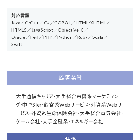
対応言語
Java／C・C++／C#／COBOL／HTML・XHTML／
HTML5／JavaScript／Objective-C／
Oracle／Perl／PHP／Python／Ruby／Scala／
Swift
顧客業種
大手通信キャリア・大手総合電機系マーケティン
グ・中堅SIer・飲食系Webサービス・外資系Webサ
ービス・外資系生命保険会社・大手総合電気会社・
ゲーム会社・大手金融系・エネルギー会社
技術