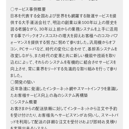
○サービス事例概要
日本を代表する全国および世界をも網羅する陸運サービスを提
供する大手運送会社で、明治の創業以来100年以上の歴史を
誇る老舗ながら、30年以上前からの業務システムを上手に活用
する事でバックオフィスコストの増大を抑えお客様へのコストパフ
ォーマンスを提供する努力に努めて参りました。汎用機からオフ
コン、PCサーバなど、時代の変化に合わせて、基幹系システムを
改変しながら、また時代の変革と共に新しい機能や技術を取り
込むによって、それらの システムを有機的に結合させサービスを
向上させ、常に業界をリードする先進的な取り組みを行って参り
ました。
○開発の狙い
近年急速に発達したインターネット網やスマートインフラを意識し
たお客様サービス向上の為のシステム再構築
○システム概要
お客さまからの配送依頼に対してインターネットから注文や予約
を受け付けたり、お客様先へサービスマンがお伺いし、スマートパ
ッドを利用して配送の詳細な注文を受付けおよび即時お見積り
を実現出来るシステム。