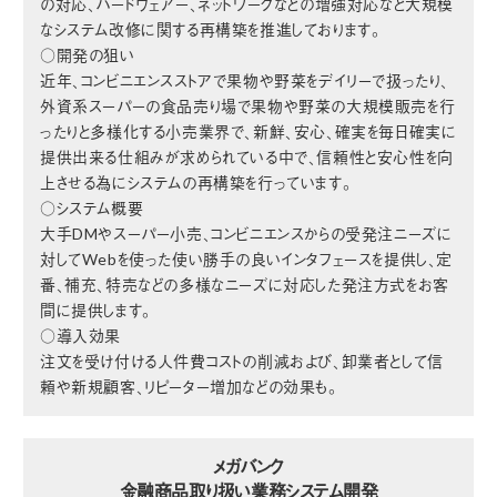
の対応、ハードウェアー、ネットワークなどの増強対応など大規模
なシステム改修に関する再構築を推進しております。
○開発の狙い
近年、コンビニエンスストアで果物や野菜をデイリーで扱ったり、
外資系スーパーの食品売り場で果物や野菜の大規模販売を行
ったりと多様化する小売業界で、新鮮、安心、確実を毎日確実に
提供出来る仕組みが求められている中で、信頼性と安心性を向
上させる為にシステムの再構築を行っています。
○システム概要
大手DMやスーパー小売、コンビニエンスからの受発注ニーズに
対してWebを使った使い勝手の良いインタフェースを提供し、定
番、補充、特売などの多様なニーズに対応した発注方式をお客
間に提供します。
○導入効果
注文を受け付ける人件費コストの削減および、卸業者として信
頼や新規顧客、リピーター増加などの効果も。
メガバンク
金融商品取り扱い業務システム開発